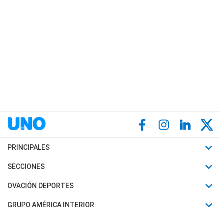
PRINCIPALES
Últimas Noticias
SECCIONES
Política
Horóscopo
OVACIÓN DEPORTES
Sociedad
Motores
Fútbol
GRUPO AMÉRICA INTERIOR
Policiales
Recetas