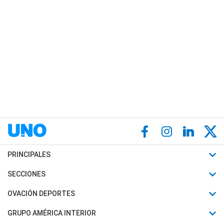
PRINCIPALES
Últimas Noticias
SECCIONES
Política
Horóscopo
OVACIÓN DEPORTES
Sociedad
Motores
Fútbol
GRUPO AMÉRICA INTERIOR
Policiales