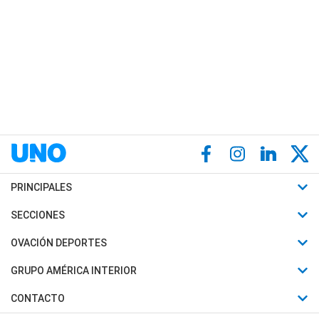
PRINCIPALES
Últimas Noticias
SECCIONES
Política
Horóscopo
OVACIÓN DEPORTES
Sociedad
Motores
Fútbol
GRUPO AMÉRICA INTERIOR
Policiales
Recetas
Mundial
Canal 7 en Vivo
CONTACTO
Judiciales
Trucos caseros
Automovilismo