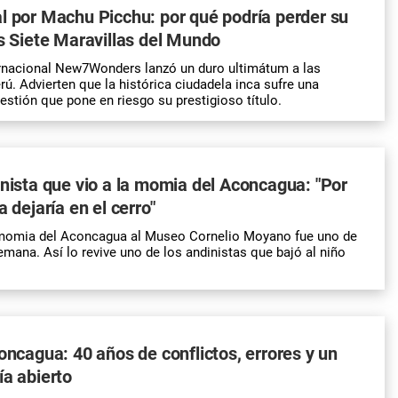
l por Machu Picchu: por qué podría perder su
as Siete Maravillas del Mundo
ernacional New7Wonders lanzó un duro ultimátum a las
rú. Advierten que la histórica ciudadela inca sufre una
gestión que pone en riesgo su prestigioso título.
inista que vio a la momia del Aconcagua: "Por
a dejaría en el cerro"
a momia del Aconcagua al Museo Cornelio Moyano fue uno de
emana. Así lo revive uno de los andinistas que bajó al niño
concagua: 40 años de conflictos, errores y un
ía abierto