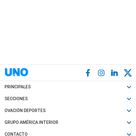
PRINCIPALES
Últimas Noticias
SECCIONES
Política
Horóscopo
OVACIÓN DEPORTES
Sociedad
Motores
Fútbol
GRUPO AMÉRICA INTERIOR
Policiales
Recetas
Mundial
Canal 7 en Vivo
CONTACTO