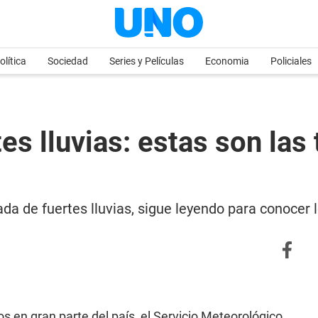
olítica
Sociedad
Series y Películas
Economia
Policiales
es lluvias: estas son las
da de fuertes lluvias, sigue leyendo para conocer l
os en gran parte del país, el Servicio Meteorológico