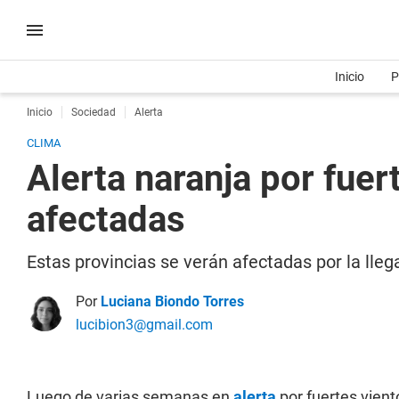
Inicio
P
Inicio
Sociedad
Alerta
CLIMA
Alerta naranja por fuert
afectadas
Estas provincias se verán afectadas por la llega
Por
Luciana Biondo Torres
lucibion3@gmail.com
Luego de varias semanas en
alerta
por fuertes vient