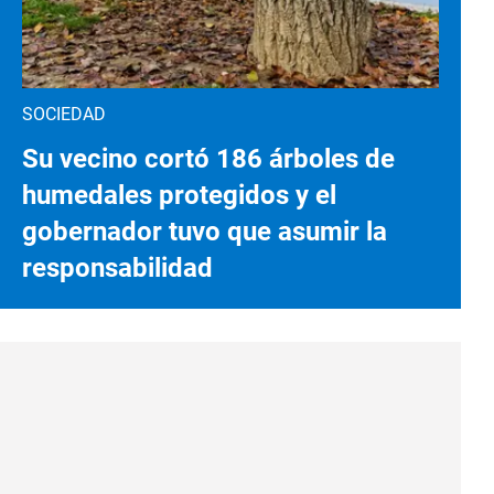
SOCIEDAD
Su vecino cortó 186 árboles de
humedales protegidos y el
gobernador tuvo que asumir la
responsabilidad