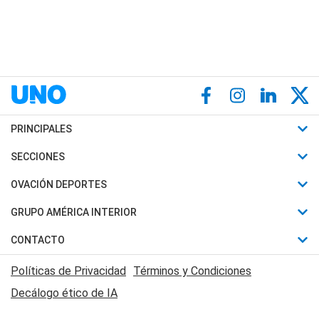
PRINCIPALES
Últimas Noticias
SECCIONES
Política
Horóscopo
OVACIÓN DEPORTES
Sociedad
Motores
Fútbol
GRUPO AMÉRICA INTERIOR
Policiales
Recetas
Mundial
Canal 7 en Vivo
CONTACTO
Judiciales
Trucos caseros
Automovilismo
Radio Nihuil
Acerca de Nosotros
Economia
Políticas de Privacidad
Términos y Condiciones
Series y Películas
Rugby
FM UNA
Contactanos
Decálogo ético de IA
Edictos y Solicitadas
Tenis
Radio Brava
Newsletter