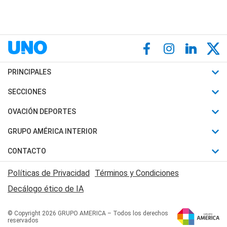
PRINCIPALES
Últimas Noticias
SECCIONES
Política
Horóscopo
OVACIÓN DEPORTES
Sociedad
Motores
Fútbol
GRUPO AMÉRICA INTERIOR
Policiales
Recetas
Mundial
Canal 7 en Vivo
CONTACTO
Judiciales
Trucos caseros
Automovilismo
Radio Nihuil
Acerca de Nosotros
Economia
Políticas de Privacidad
Términos y Condiciones
Series y Películas
Rugby
FM UNA
Contactanos
Decálogo ético de IA
Edictos y Solicitadas
Tenis
Radio Brava
Newsletter
Básquet
© Copyright 2026 GRUPO AMERICA – Todos los derechos
San Juan 8
reservados