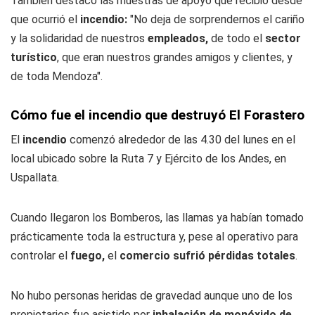
También destacó las muestras de apoyo que recibió desde
que ocurrió el
incendio:
"No deja de sorprendernos el cariño
y la solidaridad de nuestros
empleados,
de todo el
sector
turístico
, que eran nuestros grandes amigos y clientes, y
de toda Mendoza".
Cómo fue el incendio que destruyó El Forastero
El
incendio
comenzó alrededor de las 4.30 del lunes en el
local ubicado sobre la Ruta 7 y Ejército de los Andes, en
Uspallata.
Cuando llegaron los Bomberos, las llamas ya habían tomado
prácticamente toda la estructura y, pese al operativo para
controlar el
fuego,
el
comercio sufrió pérdidas totales
.
No hubo personas heridas de gravedad aunque uno de los
propietarios fue asistido por
inhalación de monóxido de