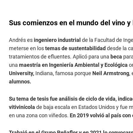
Sus comienzos en el mundo del vino y l
Andrés es
ingeniero industrial
de la Facultad de Ing
meterse en los
temas de sustentabilidad
desde la ca
tratamientos de efluentes. Aplicó para una
beca
para
una
maestría en Ingeniería Ambiental y Ecológica
or
University,
Indiana, famosa porque
Neil Armstrong
,
alumnos.
Su tema de tesis fue análisis de ciclo de vida, indi
vitivinícola
de baja escala en Estados Unidos y fue mu
en una zona con viñedos.
En 2019 volvió al país con
Trabajó en el Grupo Peñaflor y en 2021 lo convocar