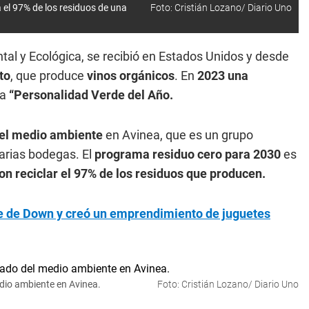
 el 97% de los residuos de una
Foto: Cristián Lozano/ Diario Uno
tal y Ecológica, se recibió en Estados Unidos y desde
to
, que produce
vinos orgánicos
. En
2023 una
la
“Personalidad Verde del Año.
 del medio ambiente
en Avinea, que es un grupo
varias bodegas. El
programa residuo cero para 2030
es
on reciclar el 97% de los residuos que producen.
me de Down y creó un emprendimiento de juguetes
edio ambiente en Avinea.
Foto: Cristián Lozano/ Diario Uno