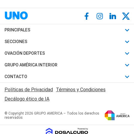
PRINCIPALES
Últimas Noticias
SECCIONES
Política
Horóscopo
OVACIÓN DEPORTES
Sociedad
Motores
Fútbol
GRUPO AMÉRICA INTERIOR
Policiales
Recetas
Mundial
Canal 7 en Vivo
CONTACTO
Judiciales
Trucos caseros
Automovilismo
Radio Nihuil
Acerca de Nosotros
Economia
Políticas de Privacidad
Términos y Condiciones
Series y Películas
Rugby
FM UNA
Contactanos
Decálogo ético de IA
Edictos y Solicitadas
Tenis
Radio Brava
Newsletter
Básquet
© Copyright 2026 GRUPO AMERICA – Todos los derechos
San Juan 8
reservados
Boxeo
Fuera de Juego