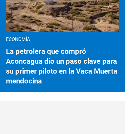
ECONOMÍA
La petrolera que compró
Aconcagua dio un paso clave para
su primer piloto en la Vaca Muerta
mendocina