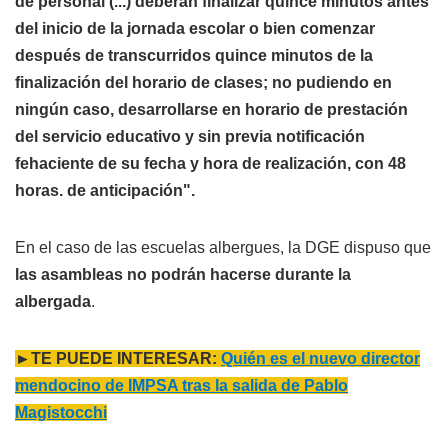
de personal (...)
deberán finalizar quince minutos antes
del inicio de la jornada escolar o bien comenzar
después de transcurridos quince minutos de la
finalización del horario de clases
; no pudiendo en
ningún caso, desarrollarse en horario de prestación
del servicio educativo y sin previa
notificación
fehaciente de su fecha y hora de realización, con 48
horas. de anticipación
".
En el caso de las escuelas albergues, la DGE dispuso que
las asambleas no podrán hacerse durante la
albergada
.
►TE PUEDE INTERESAR:
Quién es el nuevo director
mendocino de IMPSA tras la salida de Pablo
Magistocchi