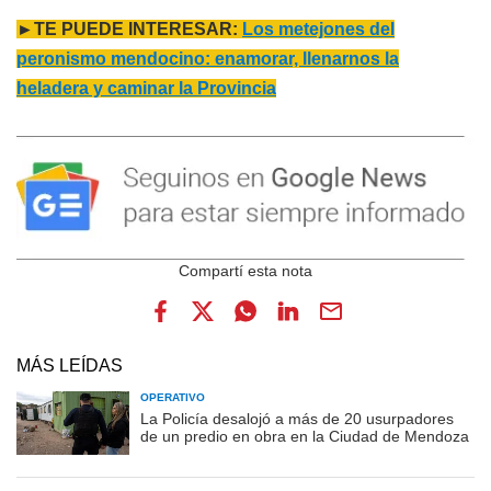
►TE PUEDE INTERESAR:
Los metejones del
peronismo mendocino: enamorar, llenarnos la
heladera y caminar la Provincia
MÁS LEÍDAS
OPERATIVO
La Policía desalojó a más de 20 usurpadores
de un predio en obra en la Ciudad de Mendoza