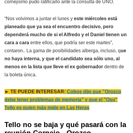
cornejismo pudo ratificarlo ante la consulta de UNO.
“Nos volvimos a juntar el lunes y
este miércoles está
planeado que ya sea el encuentro decisivo, pero
dependerá mucho de si el Alfredo y el Daniel tienen un
cara a cara
entre ellos, que podría ser este martes”,
contaron.. La gama de posibilidades alberga, incluso, q
ue
no haya interna, y que el candidato sea sólo uno, al
menos en la lista que lleve el ex gobernador
dentro de
la boleta única.
► TE PUEDE INTERESAR:
Cobos dijo que "Orozco
debe tener problemas de memoria" y que el "Oso"
Tello es quien más mide en Las Heras
Tello no se baja y qué pasará con la
reunión Cornejo - Orozco