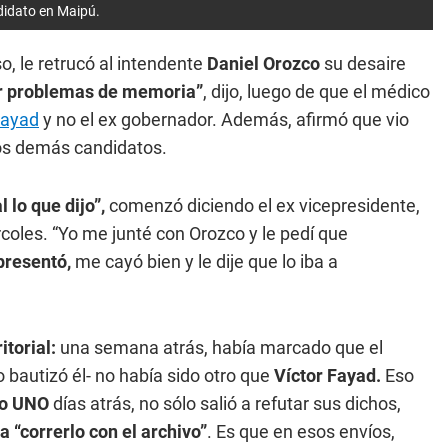
didato en Maipú.
o, le retrucó al intendente
Daniel Orozco
su desaire
r problemas de memoria”
, dijo, luego de que el médico
Fayad
y no el ex gobernador. Además, afirmó que vio
os demás candidatos.
 lo que dijo”,
comenzó diciendo el ex vicepresidente,
coles. “Yo me junté con Orozco y le pedí que
 presentó,
me cayó bien y le dije que lo iba a
itorial:
una semana atrás, había marcado que el
lo bautizó él- no había sido otro que
Víctor Fayad.
Eso
io UNO
días atrás, no sólo salió a refutar sus dichos,
 “correrlo con el archivo”
. Es que en esos envíos,