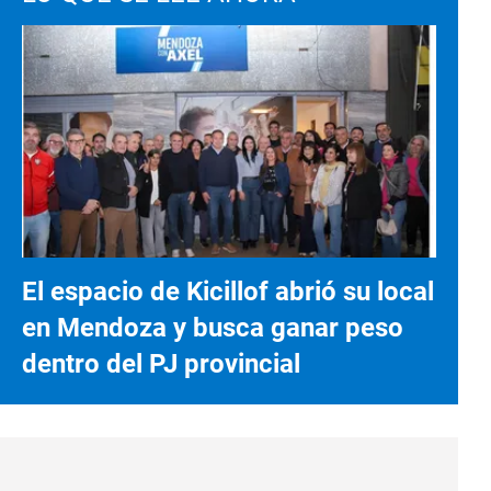
El espacio de Kicillof abrió su local
en Mendoza y busca ganar peso
dentro del PJ provincial