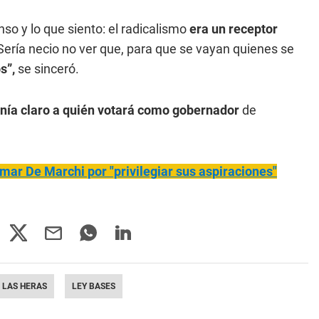
nso y lo que siento: el radicalismo
era un receptor
Sería necio no ver que, para que se vayan quienes se
os”,
se sinceró.
enía claro a quién votará como gobernador
de
mar De Marchi por "privilegiar sus aspiraciones"
LAS HERAS
LEY BASES