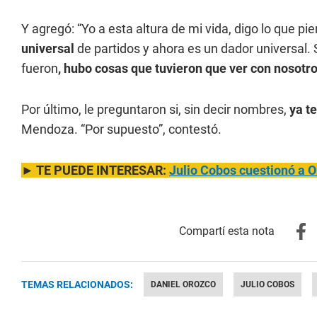
Y agregó: “Yo a esta altura de mi vida, digo lo que pie
universal
de partidos y ahora es un dador universal. 
fueron
, hubo cosas que tuvieron que ver con nosotr
Por último, le preguntaron si, sin decir nombres,
ya t
Mendoza. “Por supuesto”, contestó.
► TE PUEDE INTERESAR:
Julio Cobos cuestionó a O
TEMAS RELACIONADOS:
DANIEL OROZCO
JULIO COBOS