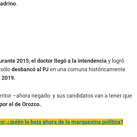
adrino
.
rante 2015, el doctor llegó a la intendencia
y logró
 sólo
desbancó al PJ
en una comuna históricamente
 2019.
entor –ahora negado- y sus candidatos van a tener que
por el de Orozco.
co: ¿quién lo baja ahora de la marquesina política?