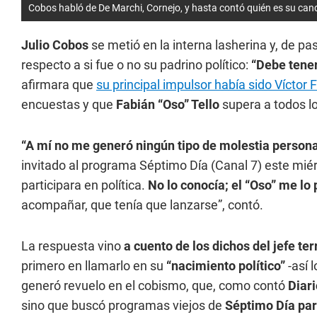
Cobos habló de De Marchi, Cornejo, y hasta contó quién es su can
Julio Cobos
se metió en la interna lasherina y, de pas
respecto a si fue o no su padrino político:
“Debe tene
afirmara que
su principal impulsor había sido Víctor 
encuestas y que
Fabián “Oso” Tello
supera a todos l
“A mí no me generó ningún tipo de molestia personal
invitado al programa Séptimo Día (Canal 7) este miér
participara en política.
No lo conocía; el “Oso” me lo
acompañar, que tenía que lanzarse”, contó.
La respuesta vino
a cuento de los dichos del jefe terr
primero en llamarlo en su
“nacimiento político”
-así 
generó revuelo en el cobismo, que, como contó
Diar
sino que buscó programas viejos de
Séptimo Día para