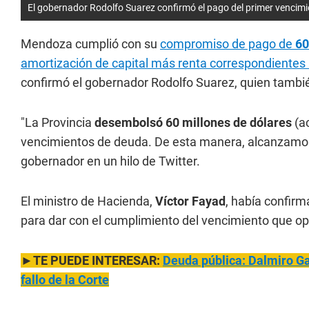
El gobernador Rodolfo Suarez confirmó el pago del primer vencimie
Mendoza cumplió con su
compromiso de pago de
60
amortización de capital más renta correspondientes 
confirmó el gobernador Rodolfo Suarez, quien tambié
"La Provincia
desembolsó 60 millones de dólares
(a
vencimientos de deuda. De esta manera, alcanzamos 
gobernador en un hilo de Twitter.
El ministro de Hacienda,
Víctor Fayad
, había confir
para dar con el cumplimiento del vencimiento que op
►TE PUEDE INTERESAR:
Deuda pública: Dalmiro Gar
fallo de la Corte