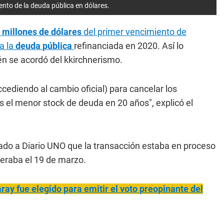
nto de la deuda pública en dólares.
 millones de dólares
del primer vencimiento de
a la
deuda
pública
refinanciada en 2020. Así lo
n se acordó del kkirchnerismo.
ccediendo al cambio oficial) para cancelar los
el menor stock de deuda en 20 años", explicó el
mado a Diario UNO que la transacción estaba en proceso
eraba el 19 de marzo.
ay fue elegido para emitir el voto preopinante del