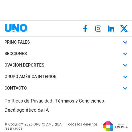
PRINCIPALES
Últimas Noticias
SECCIONES
Política
Horóscopo
OVACIÓN DEPORTES
Sociedad
Motores
Fútbol
GRUPO AMÉRICA INTERIOR
Policiales
Recetas
Mundial
Canal 7 en Vivo
CONTACTO
Judiciales
Trucos caseros
Automovilismo
Radio Nihuil
Acerca de Nosotros
Economia
Políticas de Privacidad
Términos y Condiciones
Series y Películas
Rugby
FM UNA
Contactanos
Decálogo ético de IA
Edictos y Solicitadas
Tenis
Radio Brava
Newsletter
Básquet
© Copyright 2026 GRUPO AMERICA – Todos los derechos
San Juan 8
reservados