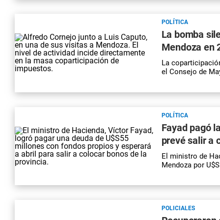
POLÍTICA
La bomba sile
Mendoza en 
La coparticipaci
el Consejo de May
POLÍTICA
Fayad pagó l
prevé salir a 
El ministro de Ha
Mendoza por U$S55
POLICIALES