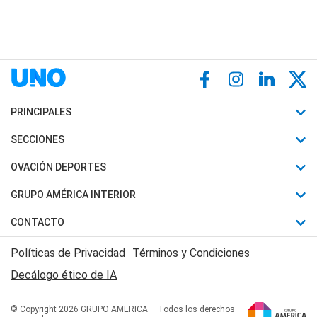
PRINCIPALES
Últimas Noticias
SECCIONES
Política
Horóscopo
OVACIÓN DEPORTES
Sociedad
Motores
Fútbol
GRUPO AMÉRICA INTERIOR
Policiales
Recetas
Mundial
Canal 7 en Vivo
CONTACTO
Judiciales
Trucos caseros
Automovilismo
Radio Nihuil
Acerca de Nosotros
Economia
Políticas de Privacidad
Términos y Condiciones
Series y Películas
Rugby
FM UNA
Contactanos
Decálogo ético de IA
Edictos y Solicitadas
Tenis
Radio Brava
Newsletter
Básquet
© Copyright 2026 GRUPO AMERICA – Todos los derechos
San Juan 8