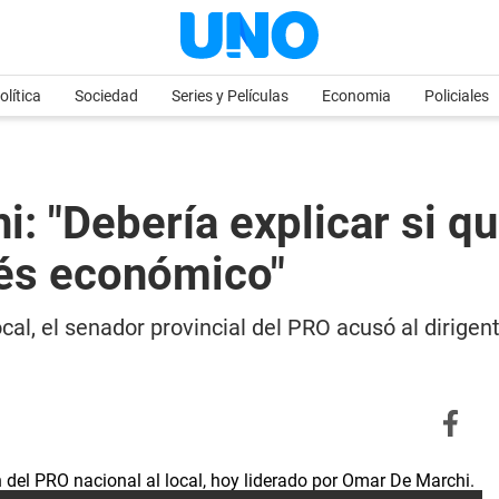
olítica
Sociedad
Series y Películas
Economia
Policiales
i: "Debería explicar si q
rés económico"
ocal, el senador provincial del PRO acusó al dirigen