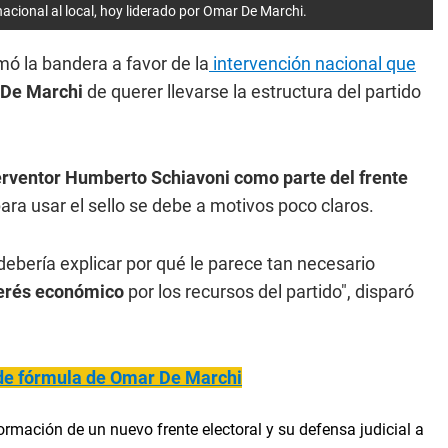
acional al local, hoy liderado por Omar De Marchi.
mó la bandera a favor de la
intervención nacional que
De Marchi
de querer llevarse la estructura del partido
terventor Humberto Schiavoni como parte del frente
ara usar el sello se debe a motivos poco claros.
debería explicar por qué le parece tan necesario
nterés económico
por los recursos del partido", disparó
de fórmula de Omar De Marchi