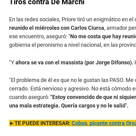
Tiros contra De Marchi
En las redes sociales, Priore tiró un enigmático en el
reunido el miércoles con Carlos Ciurca
, armador per
ese encuentro, aseguró: "
No me costa que hay reun
gobierna el peronismo a nivel nacional, en las provin
"Y
ahora se va con el massista (por Jorge Difonso).
H
"El problema de él es que no le gustan las PASO. Me 
cerrado. Está nervioso y agresivo. No está cómodo en 
cuando aseguró:
"Estoy convencido de que ni siquie
una mala estrategia. Quería cargos y no le salió".
►TE PUEDE INTERESAR:
Cobos, picante contra Or