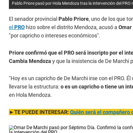
Pablo Priore pasó por Hola Mendoza tras la intervención del PRO n
El senador provincial
Pablo Priore
, uno de los que to
el
PRO
hizo sobre el distrito Mendoza, acusó a
Omar 
"por capricho o intereses económicos".
Priore confirmó que el PRO será inscripto por el in
Cambia Mendoza
y que la insistencia de De Marchi p
"Hoy es un capricho de De Marchi irse con el PRO. Él 
llevarse la estructura:
o es un capricho o tiene un i
en Hola Mendoza.
►TE PUEDE INTERESAR:
Quién será el compañero 