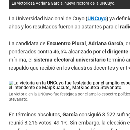
La victoriosa Adriana Garcia, nueva rectora de la UNCuyo.
La Universidad Nacional de Cuyo
(
UNCuyo
)
ya defini
años y los resultados fueron aplastantes para el
radi
La candidata de
Encuentro Plural
,
Adriana García
, d
ponderados contra 46,6% alcanzado por el
dirigente 
mínima, el
sistema electoral universitario
terminó a
respaldo que recibió en los claustros docentes y ent
La victoria en la UNCuyo fue festejada por el amplio espectro políti
Stevanato.
En términos absolutos,
García
consiguió 8.522 sufrag
reunió 8.215 votos, 49,1%. Sin embargo, la elección 