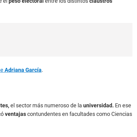
e el
peso electoral
entre los distintos
claustros
te
Adriana García
.
tes,
el sector más numeroso de la
universidad.
En ese
có
ventajas
contundentes en facultades como Ciencias