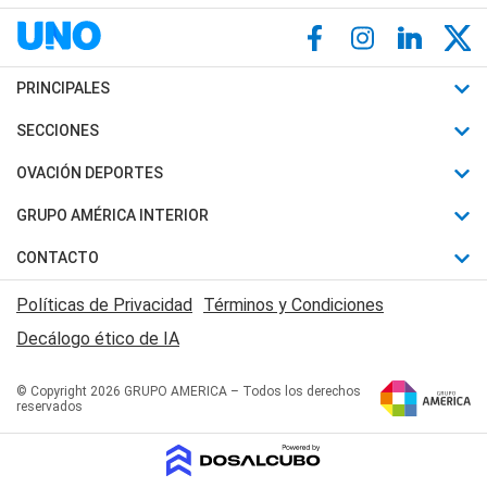
PRINCIPALES
Últimas Noticias
SECCIONES
Política
Horóscopo
OVACIÓN DEPORTES
Sociedad
Motores
Fútbol
GRUPO AMÉRICA INTERIOR
Policiales
Recetas
Mundial
Canal 7 en Vivo
CONTACTO
Judiciales
Trucos caseros
Automovilismo
Radio Nihuil
Acerca de Nosotros
Economia
Políticas de Privacidad
Términos y Condiciones
Series y Películas
Rugby
FM UNA
Contactanos
Decálogo ético de IA
Edictos y Solicitadas
Tenis
Radio Brava
Newsletter
Básquet
© Copyright 2026 GRUPO AMERICA – Todos los derechos
San Juan 8
reservados
Boxeo
Fuera de Juego