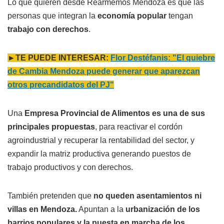
Lo que quieren desde Rearmemos Mendoza es que las
personas que integran la
economía popular
tengan
trabajo con derechos
.
►TE PUEDE INTERESAR:
Flor Destéfanis: "El quiebre
de Cambia Mendoza puede generar que aparezcan
otros precandidatos del PJ"
Una
Empresa Provincial de Alimentos es una de sus
principales propuestas
, para reactivar el cordón
agroindustrial y recuperar la rentabilidad del sector, y
expandir la matriz productiva generando puestos de
trabajo productivos y con derechos.
También pretenden que
no queden asentamientos ni
villas en Mendoza.
Apuntan a la
urbanización de los
barrios populares y la puesta en marcha de los