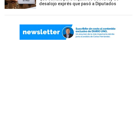
desalojo exprés que pasó a Diputados