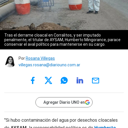
Tras el derrame cloacal en Corralitos, y ser imputado
penalmente, el titular de AYSAM, Humberto Mingorance, parace
conservar el aval político para mantenerse en su cargo.
Por
Rosana Villegas
villegas.rosana@diariouno.com.ar
Agregar Diario UNO en
"Si hubo contaminación del agua por desechos cloacales
de
AYSAM,
la responsabilidad política es de
Humberto