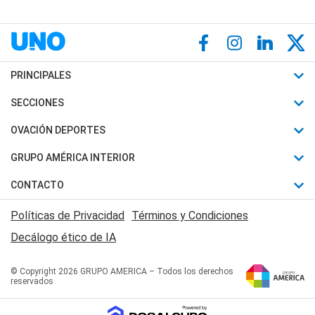
PRINCIPALES
Últimas Noticias
SECCIONES
Política
Horóscopo
OVACIÓN DEPORTES
Sociedad
Motores
Fútbol
GRUPO AMÉRICA INTERIOR
Policiales
Recetas
Mundial
Canal 7 en Vivo
CONTACTO
Judiciales
Trucos caseros
Automovilismo
Radio Nihuil
Acerca de Nosotros
Economia
Políticas de Privacidad
Términos y Condiciones
Series y Películas
Rugby
FM UNA
Contactanos
Decálogo ético de IA
Edictos y Solicitadas
Tenis
Radio Brava
Newsletter
Básquet
© Copyright 2026 GRUPO AMERICA – Todos los derechos
San Juan 8
reservados
Boxeo
Fuera de Juego