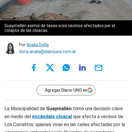
Guaymellén eximió de tasas a los vecinos afectados por el
colapso de las cloacas.
Por
Analía Doña
dona.analia@diariouno.com.ar
Agregar Diario UNO en
La Municipalidad de
Guaymallén
tomó una decisión clave
en medio del
escándalo cloacal
que afecta a vecinos de
Los Corralitos: quienes vivan en las calles afectadas por la