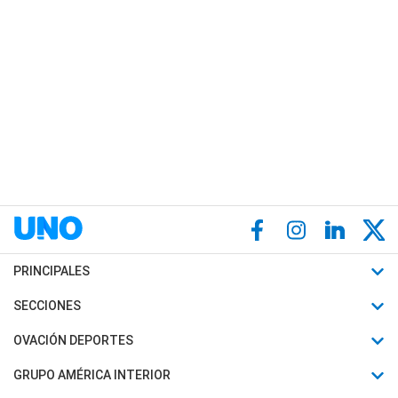
PRINCIPALES
Últimas Noticias
SECCIONES
Política
Horóscopo
OVACIÓN DEPORTES
Sociedad
Motores
Fútbol
GRUPO AMÉRICA INTERIOR
Policiales
Recetas