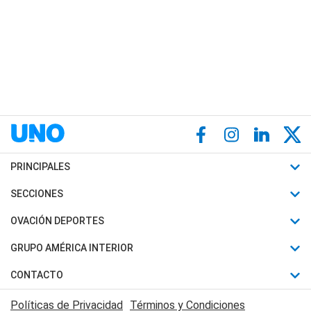
PRINCIPALES
Últimas Noticias
SECCIONES
Política
Horóscopo
OVACIÓN DEPORTES
Sociedad
Motores
Fútbol
GRUPO AMÉRICA INTERIOR
Policiales
Recetas
Mundial
Canal 7 en Vivo
CONTACTO
Judiciales
Trucos caseros
Automovilismo
Radio Nihuil
Acerca de Nosotros
Economia
Políticas de Privacidad
Términos y Condiciones
Series y Películas