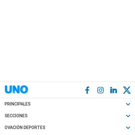
PRINCIPALES
Últimas Noticias
SECCIONES
Política
Horóscopo
OVACIÓN DEPORTES
Sociedad