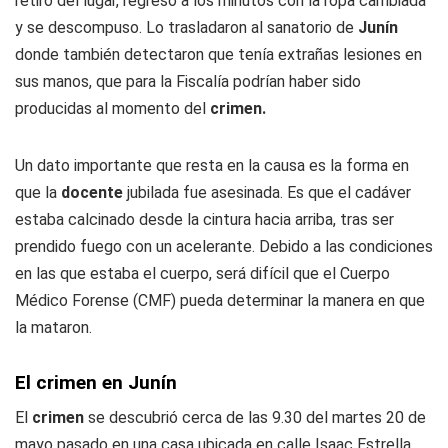
retiró del lugar, regresó a los minutos con la ropa cambiada
y se descompuso. Lo trasladaron al sanatorio de
Junín
donde también detectaron que tenía extrañas lesiones en
sus manos, que para la Fiscalía podrían haber sido
producidas al momento del
crimen.
Un dato importante que resta en la causa es la forma en
que la
docente
jubilada fue asesinada. Es que el cadáver
estaba calcinado desde la cintura hacia arriba, tras ser
prendido fuego con un acelerante. Debido a las condiciones
en las que estaba el cuerpo, será difícil que el Cuerpo
Médico Forense (CMF) pueda determinar la manera en que
la mataron.
El crimen en Junín
El
crimen
se descubrió cerca de las 9.30 del martes 20 de
mayo pasado en una casa ubicada en calle Isaac Estrella,