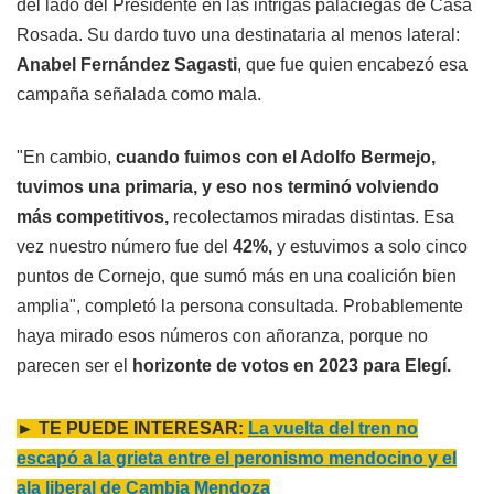
del lado del Presidente en las intrigas palaciegas de Casa
Rosada. Su dardo tuvo una destinataria al menos lateral:
Anabel Fernández Sagasti
, que fue quien encabezó esa
campaña señalada como mala.
"En cambio,
cuando fuimos con el Adolfo Bermejo,
tuvimos una primaria, y eso nos terminó volviendo
más competitivos,
recolectamos miradas distintas. Esa
vez nuestro número fue del
42%,
y estuvimos a solo cinco
puntos de Cornejo, que sumó más en una coalición bien
amplia", completó la persona consultada. Probablemente
haya mirado esos números con añoranza, porque no
parecen ser el
horizonte de votos en 2023 para Elegí.
► TE PUEDE INTERESAR:
La vuelta del tren no
escapó a la grieta entre el peronismo mendocino y el
ala liberal de Cambia Mendoza