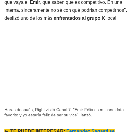
que vaya el
Emir
, que saben que es competitivo. En una
interna, sinceramente no sé con qué podrían competirnos",
deslizó uno de los más
enfrentados al grupo K
local.
Horas después, Righi visitó Canal 7. "Emir Félix es mi candidato
favorito y yo estaría feliz de ser su vice", lanzó.
► TE PUEDE INTERESAR:
Fernández Sagasti se