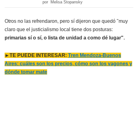
por Melisa Stopansky
Otros no las refrendaron, pero sí dijeron que quedó "muy
claro que el justicialismo local tiene dos posturas:
primarias sí o sí, o lista de unidad a como dé lugar".
►TE PUEDE INTERESAR:
Tren Mendoza-Buenos
Aires: cuáles son los precios, cómo son los vagones y
dónde tomar mate