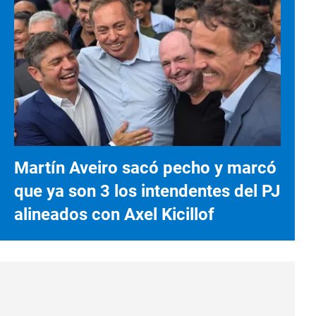
Martín Aveiro sacó pecho y marcó
que ya son 3 los intendentes del PJ
alineados con Axel Kicillof