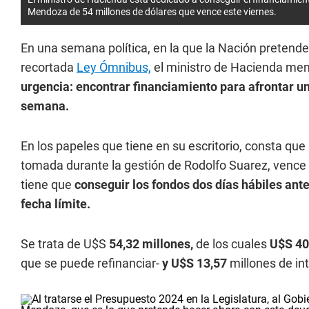
Mendoza de 54 millones de dólares que vence este viernes.
En una semana política, en la que la Nación pretender
recortada
Ley Ómnibus,
el ministro de Hacienda me
urgencia: encontrar financiamiento para afrontar 
semana.
En los papeles que tiene en su escritorio, consta q
tomada durante la gestión de Rodolfo Suarez, vence e
tiene que
conseguir los fondos dos días hábiles ante
fecha límite.
Se trata de U$S
54,32 millones,
de los cuales
U$S 40
que se puede refinanciar-
y U$S 13,57
millones de in