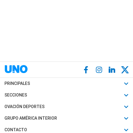
PRINCIPALES
Últimas Noticias
SECCIONES
Política
Horóscopo
OVACIÓN DEPORTES
Sociedad
Motores
Fútbol
GRUPO AMÉRICA INTERIOR
Policiales
Recetas
Mundial
Canal 7 en Vivo
CONTACTO
Judiciales