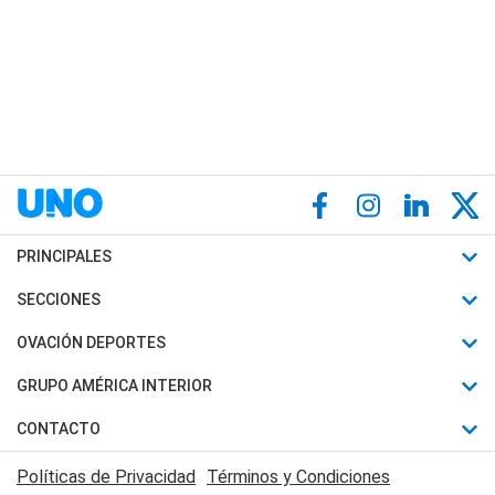
PRINCIPALES
Últimas Noticias
SECCIONES
Política
Horóscopo
OVACIÓN DEPORTES
Sociedad
Motores
Fútbol
GRUPO AMÉRICA INTERIOR
Policiales
Recetas
Mundial
Canal 7 en Vivo
CONTACTO
Judiciales
Trucos caseros
Automovilismo
Radio Nihuil
Acerca de Nosotros
Economia
Políticas de Privacidad
Términos y Condiciones
Series y Películas
Rugby