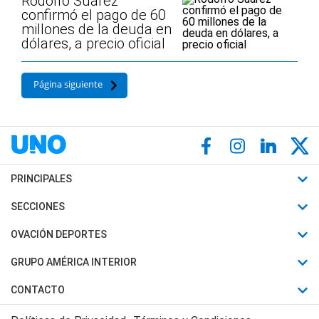
Rodolfo Suarez
confirmó el pago de 60
millones de la deuda en
dólares, a precio oficial
Página siguiente
PRINCIPALES
Últimas Noticias
SECCIONES
Política
Horóscopo
OVACIÓN DEPORTES
Sociedad
Motores
Fútbol
GRUPO AMÉRICA INTERIOR
Policiales
Recetas
Mundial
Canal 7 en Vivo
CONTACTO
Judiciales
Trucos caseros
Automovilismo
Radio Nihuil
Acerca de Nosotros