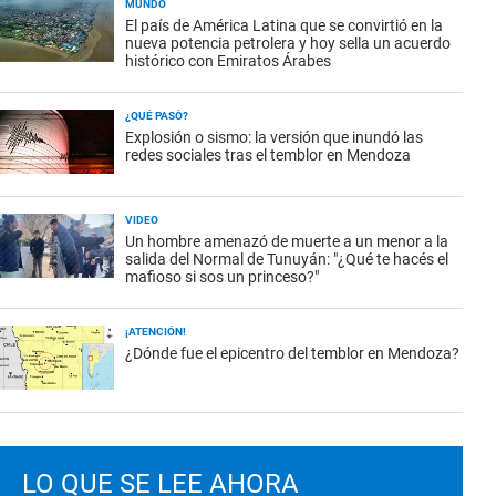
MUNDO
El país de América Latina que se convirtió en la
nueva potencia petrolera y hoy sella un acuerdo
histórico con Emiratos Árabes
¿QUÉ PASÓ?
Explosión o sismo: la versión que inundó las
redes sociales tras el temblor en Mendoza
VIDEO
Un hombre amenazó de muerte a un menor a la
salida del Normal de Tunuyán: "¿Qué te hacés el
mafioso si sos un princeso?"
¡ATENCIÓN!
¿Dónde fue el epicentro del temblor en Mendoza?
LO QUE SE LEE AHORA