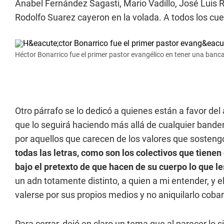
Anabel Fernández Sagasti, Mario Vadillo, José Luis 
Rodolfo Suarez cayeron en la volada. A todos los cues
Héctor Bonarrico fue el primer pastor evangélico en tener una banc
Otro párrafo se lo dedicó a quienes están a favor del 
que lo seguirá haciendo más allá de cualquier bande
por aquellos que carecen de los valores que sostengo
todas las letras, como son los colectivos que tiene
bajo el pretexto de que hacen de su cuerpo lo que le
un adn totamente distinto, a quien a mi entender, y e
valerse por sus propios medios y no aniquilarlo cob
Para cerrar, dejó en claro un tema que al parecer lo 