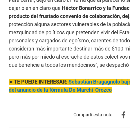
dejar bien en claro que
Héctor Bonarrico y la Fundac
producto del frustado convenio de colaboración, dej
protección alguna sectores vulnerables de la poblaci
mezquindad de políticos que pretenden vivir del Est
personales y cargados de egoísmo, carentes de todo s
consideran más importante destinar más de $100 mil
pero más por miedo al escrache de estos colectivos m
que beneficie a todos los mendocinos", se despachó si
►TE PUEDE INTERESAR:
Sebastián Bragagnolo bajó
del anuncio de la fórmula De Marchi-Orozco