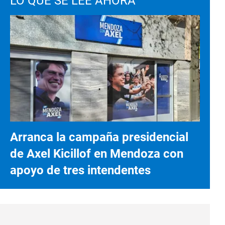
LO QUE SE LEE AHORA
Arranca la campaña presidencial
de Axel Kicillof en Mendoza con
apoyo de tres intendentes