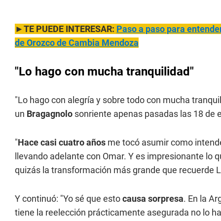
►TE PUEDE INTERESAR:
Paso a paso para entender
de Orozco de Cambia Mendoza
"Lo hago con mucha tranquilidad"
"Lo hago con alegría y sobre todo con mucha tranquili
un
Bragagnolo
sonriente apenas pasadas las 18 de e
"
Hace casi cuatro años
me tocó asumir como intende
llevando adelante con Omar. Y es impresionante lo 
quizás la transformación más grande que recuerde Lu
Y continuó: "Yo sé que esto
causa sorpresa
. En la A
tiene la reelección prácticamente asegurada no lo 