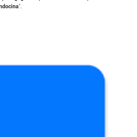
endocina
".