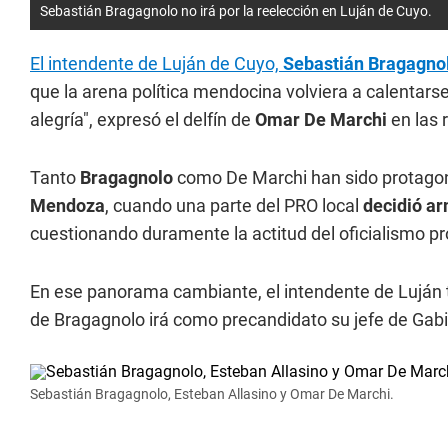
Sebastián Bragagnolo no irá por la reelección en Luján de Cuyo.
El intendente de Luján de Cuyo,
Sebastián Bragagno
que la arena política mendocina volviera a calentars
alegría", expresó el delfín de
Omar De Marchi
en las 
Tanto
Bragagnolo
como De Marchi han sido protagon
Mendoza
, cuando una parte del PRO local
decidió ar
cuestionando duramente la actitud del oficialismo pro
En ese panorama cambiante, el intendente de Luján t
de Bragagnolo irá como precandidato su jefe de Gabi
Sebastián Bragagnolo, Esteban Allasino y Omar De Marchi.