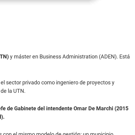
UTN)
y máster en Business Administration (ADEN). Está
el sector privado como ingeniero de proyectos y
l de la UTN.
efe de Gabinete del intendente Omar De Marchi (2015
).
os con el mismo modelo de gestión: un municipio