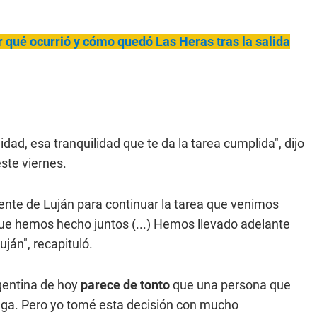
 qué ocurrió y cómo quedó Las Heras tras la salida
dad, esa tranquilidad que te da la tarea cumplida", dijo
ste viernes.
nte de Luján para continuar la tarea que venimos
que hemos hecho juntos (...) Hemos llevado adelante
ján", recapituló.
rgentina de hoy
parece de tonto
que una persona que
haga. Pero yo tomé esta decisión con mucho