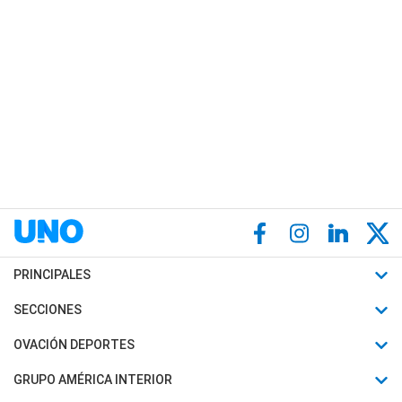
PRINCIPALES
Últimas Noticias
SECCIONES
Política
Horóscopo
OVACIÓN DEPORTES
Sociedad
Motores
Fútbol
GRUPO AMÉRICA INTERIOR
Policiales
Recetas