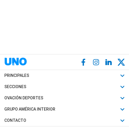
PRINCIPALES
Últimas Noticias
SECCIONES
Política
Horóscopo
OVACIÓN DEPORTES
Sociedad
Motores
Fútbol
GRUPO AMÉRICA INTERIOR
Policiales
Recetas
Mundial
Canal 7 en Vivo
CONTACTO
Judiciales
Trucos caseros
Automovilismo