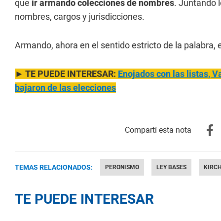
que
ir armando colecciones de nombres
. Juntando 
nombres, cargos y jurisdicciones.
Armando, ahora en el sentido estricto de la palabra, 
► TE PUEDE INTERESAR:
Enojados con las listas, 
bajaron de las elecciones
TEMAS RELACIONADOS:
PERONISMO
LEY BASES
KIRC
TE PUEDE INTERESAR