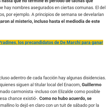
s
hasta que no termine el período de tachas que
ue hay nombres asegurados en ciertas comunas. El del
s, por ejemplo. A principios de semana se develarían
aron al misterio, incluso hasta el mediodía de este
Pradines, los precandidatos de De Marchi para ganar
cluso adentro de cada facción hay algunas disidencias.
quienes siguen al titular local del Enacom,
Guillermo
armado carmonista -incluso con Elizalde como posible
 esa chance existió-.
Como no hubo acuerdo, se
mallino lo dejó en claro con un tuit de sábado por la