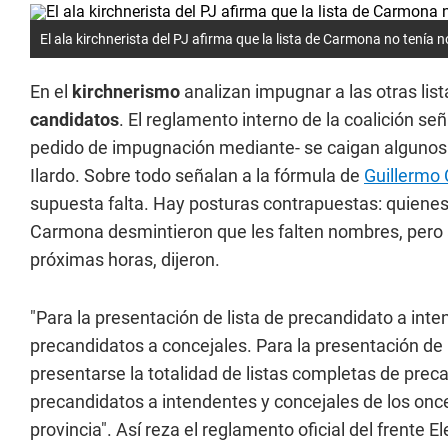
El ala kirchnerista del PJ afirma que la lista de Carmona no tení
En el
kirchnerismo
analizan impugnar a las otras list
candidatos
. El reglamento interno de la coalición señ
pedido de impugnación mediante- se caigan algunos d
Ilardo. Sobre todo señalan a la fórmula de
Guillermo 
supuesta falta. Hay posturas contrapuestas: quienes
Carmona desmintieron que les falten nombres, pero a
próximas horas, dijeron.
"Para la presentación de lista de precandidato a int
precandidatos a concejales. Para la presentación de
presentarse la totalidad de listas completas de preca
precandidatos a intendentes y concejales de los once
provincia". Así reza el reglamento oficial del frente 