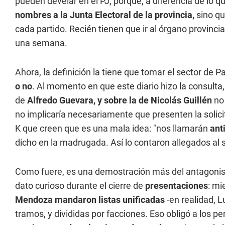
pueden develar en el PJ, porque, a diferencia de lo q
nombres a la Junta Electoral de la provincia,
sino qu
cada partido. Recién tienen que ir al órgano provincia
una semana.
Ahora, la definición la tiene que tomar el sector de Par
o no
. Al momento en que este diario hizo la consulta
de
Alfredo Guevara, y sobre la de Nicolás Guillén
no
no implicaría necesariamente que presenten la solic
K que creen que es una mala idea: "nos llamarán
ant
dicho en la madrugada. Así lo contaron allegados al s
Como fuere, es una demostración más del antagonism
dato curioso durante el cierre de
presentaciones
: mi
Mendoza mandaron listas unificadas
-en realidad, L
tramos, y divididas por facciones. Eso obligó a los p