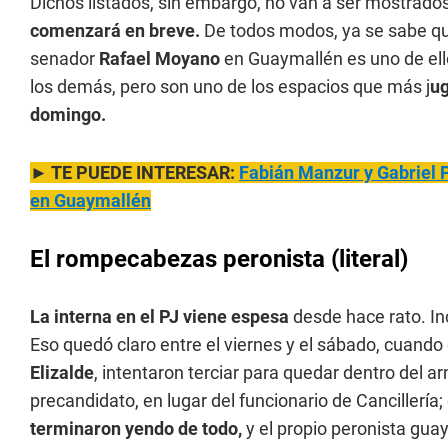
Dichos listados, sin embargo, no van a ser mostrado
comenzará en breve.
De todos modos, ya se sabe q
senador
Rafael Moyano
en Guaymallén es uno de ello
los demás, pero son uno de los espacios que más j
ug
domingo.
► TE PUEDE INTERESAR:
Fabián Manzur y Gabriel 
en Guaymallén
El rompecabezas peronista (literal)
La interna en el PJ viene espesa
desde hace rato. In
Eso quedó claro entre el viernes y el sábado, cuando 
Elizalde
, intentaron terciar para quedar dentro del 
precandidato, en lugar del funcionario de Cancillería;
terminaron yendo de todo,
y el propio peronista guay