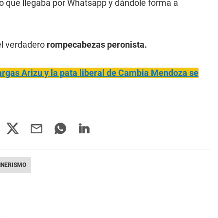
lo que llegaba por Whatsapp y dándole forma a
el verdadero
rompecabezas peronista.
Vargas Arizu y la pata liberal de Cambia Mendoza se
HNERISMO