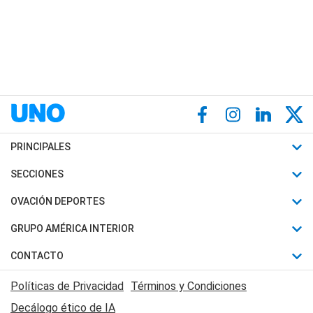
PRINCIPALES
Últimas Noticias
SECCIONES
Política
Horóscopo
OVACIÓN DEPORTES
Sociedad
Motores
Fútbol
GRUPO AMÉRICA INTERIOR
Policiales
Recetas
Mundial
Canal 7 en Vivo
CONTACTO
Judiciales
Trucos caseros
Automovilismo
Radio Nihuil
Acerca de Nosotros
Economia
Políticas de Privacidad
Términos y Condiciones
Series y Películas
Rugby
FM UNA
Contactanos
Decálogo ético de IA
Edictos y Solicitadas