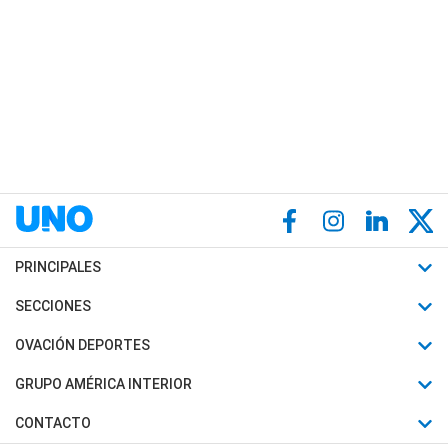
PRINCIPALES
Últimas Noticias
SECCIONES
Política
Horóscopo
OVACIÓN DEPORTES
Sociedad
Motores
Fútbol
GRUPO AMÉRICA INTERIOR
Policiales
Recetas
Mundial
Canal 7 en Vivo
CONTACTO
Judiciales
Trucos caseros
Automovilismo