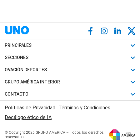
PRINCIPALES
Últimas Noticias
SECCIONES
Política
Horóscopo
OVACIÓN DEPORTES
Sociedad
Motores
Fútbol
GRUPO AMÉRICA INTERIOR
Policiales
Recetas
Mundial
Canal 7 en Vivo
CONTACTO
Judiciales
Trucos caseros
Automovilismo
Radio Nihuil
Acerca de Nosotros
Economia
Políticas de Privacidad
Términos y Condiciones
Series y Películas
Rugby
FM UNA
Contactanos
Decálogo ético de IA
Edictos y Solicitadas
Tenis
Radio Brava
Newsletter
Básquet
© Copyright 2026 GRUPO AMERICA – Todos los derechos
San Juan 8
reservados