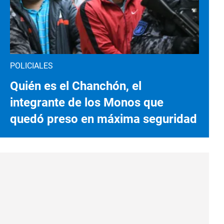
POLICIALES
Quién es el Chanchón, el
integrante de los Monos que
quedó preso en máxima seguridad