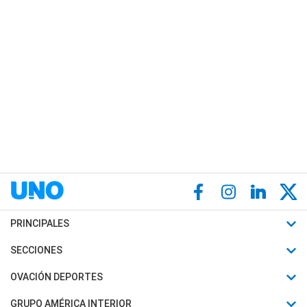
PRINCIPALES
Últimas Noticias
SECCIONES
Política
Horóscopo
OVACIÓN DEPORTES
Sociedad
Motores
Fútbol
GRUPO AMÉRICA INTERIOR