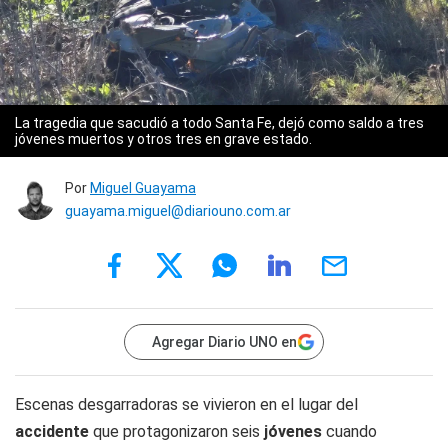
La tragedia que sacudió a todo Santa Fe, dejó como saldo a tres
jóvenes muertos y otros tres en grave estado.
Por
Miguel Guayama
guayama.miguel@diariouno.com.ar
Agregar Diario UNO en
Escenas desgarradoras se vivieron en el lugar del
accidente
que protagonizaron seis
jóvenes
cuando