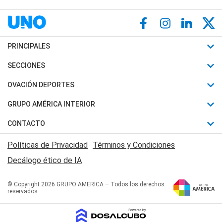
PRINCIPALES
Últimas Noticias
SECCIONES
Política
Horóscopo
OVACIÓN DEPORTES
Sociedad
Motores
Fútbol
GRUPO AMÉRICA INTERIOR
Policiales
Recetas
Mundial
Canal 7 en Vivo
CONTACTO
Judiciales
Trucos caseros
Automovilismo
Radio Nihuil
Acerca de Nosotros
Economia
Políticas de Privacidad
Términos y Condiciones
Series y Películas
Rugby
FM UNA
Contactanos
Decálogo ético de IA
Edictos y Solicitadas
Tenis
Radio Brava
Newsletter
Básquet
© Copyright 2026 GRUPO AMERICA – Todos los derechos
San Juan 8
reservados
Boxeo
Fuera de Juego