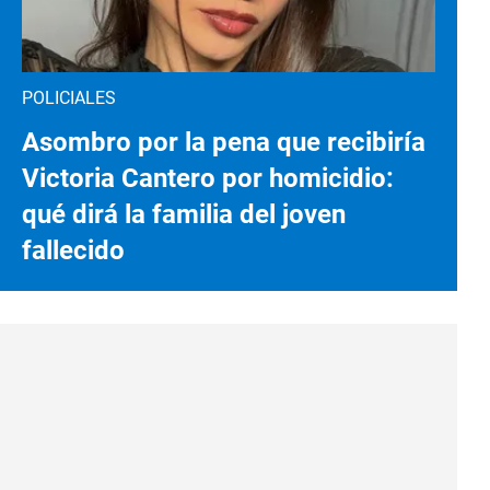
POLICIALES
Asombro por la pena que recibiría
Victoria Cantero por homicidio:
qué dirá la familia del joven
fallecido