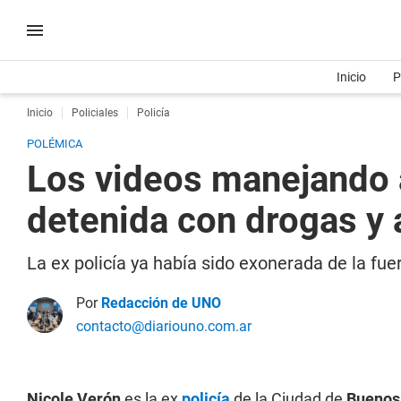
Inicio
P
Inicio
Policiales
Policía
POLÉMICA
Los videos manejando a
detenida con drogas y
La ex policía ya había sido exonerada de la fu
Por
Redacción de UNO
contacto@diariouno.com.ar
Nicole Verón
es la ex
policía
de la Ciudad de
Buenos