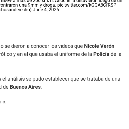
un BMW a más de 200 km/h. Anoche la detuvieron luego de un
encontraron una 9mm y droga.
pic.twitter.com/kGGA8CfRSP
chosanderecho)
June 4, 2026
o se dieron a conocer los videos que
Nicole Verón
rótico y en el que usaba el uniforme de la
Policía
de la
 el análisis se pudo establecer que se trataba de una
d de
Buenos Aires
.