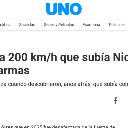
olítica
Sociedad
Series y Películas
Economia
Policiales
 200 km/h que subía Nico
 armas
erza cuando descubrieron, años atrás, que subía con
 Aires
que en 2025 fue desafectada de la fuerza de