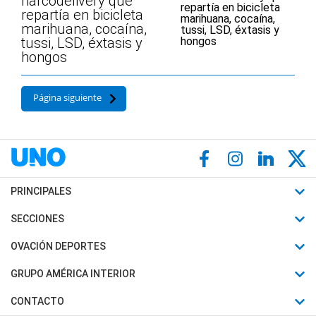
narcodelivery que
repartía en bicicleta
marihuana, cocaína,
tussi, LSD, éxtasis y
hongos
Página siguiente
PRINCIPALES
Últimas Noticias
SECCIONES
Política
Horóscopo
OVACIÓN DEPORTES
Sociedad
Motores
Fútbol
GRUPO AMÉRICA INTERIOR
Policiales
Recetas
Mundial
Canal 7 en Vivo
CONTACTO
Judiciales
Trucos caseros