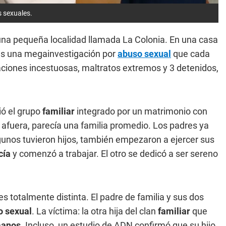
s sexuales.
na pequeña localidad llamada La Colonia. En una casa
es una megainvestigación por
abuso sexual
que cada
laciones incestuosas, maltratos extremos y 3 detenidos,
ió el grupo
familiar
integrado por un matrimonio con
a afuera, parecía una familia promedio. Los padres ya
gunos tuvieron hijos, también empezaron a ejercer sus
cía
y comenzó a trabajar. El otro se dedicó a ser sereno
 es totalmente distinta. El padre de familia y sus dos
o sexual
. La víctima: la otra hija del clan
familiar
que
anos.
Incluso, un estudio de ADN confirmó que su hijo