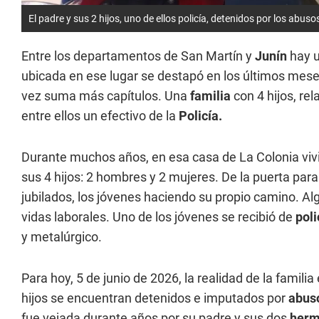
El padre y sus 2 hijos, uno de ellos policía, detenidos por los abuso
Entre los departamentos de San Martín y
Junín
hay u
ubicada en ese lugar se destapó en los últimos mes
vez suma más capítulos. Una
familia
con 4 hijos, re
entre ellos un efectivo de la
Policía.
Durante muchos años, en esa casa de La Colonia viv
sus 4 hijos: 2 hombres y 2 mujeres. De la puerta par
jubilados, los jóvenes haciendo su propio camino. Al
vidas laborales. Uno de los jóvenes se recibió de
poli
y metalúrgico.
Para hoy, 5 de junio de 2026, la realidad de la familia
hijos se encuentran detenidos e imputados por
abus
fue vejada durante años por su padre y sus dos
herm