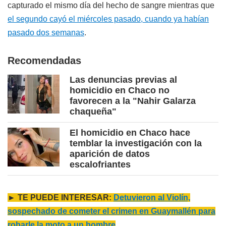
capturado el mismo día del hecho de sangre mientras que
el segundo cayó el miércoles pasado, cuando ya habían
pasado dos semanas
.
Recomendadas
Las denuncias previas al
homicidio en Chaco no
favorecen a la "Nahir Galarza
chaqueña"
El homicidio en Chaco hace
temblar la investigación con la
aparición de datos
escalofriantes
► TE PUEDE INTERESAR:
Detuvieron al Violín,
sospechado de cometer el crimen en Guaymallén para
robarle la moto a un hombre