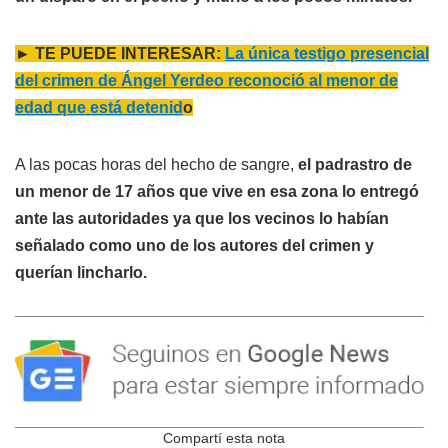
► TE PUEDE INTERESAR:
La única testigo presencial
del crimen de Ángel Yerdeo reconoció al menor de
edad que está detenid
o
A las pocas horas del hecho de sangre,
el padrastro de
un menor de 17 años que vive en esa zona lo entregó
ante las autoridades ya que los vecinos lo habían
señalado como uno de los autores del crimen y
querían lincharlo.