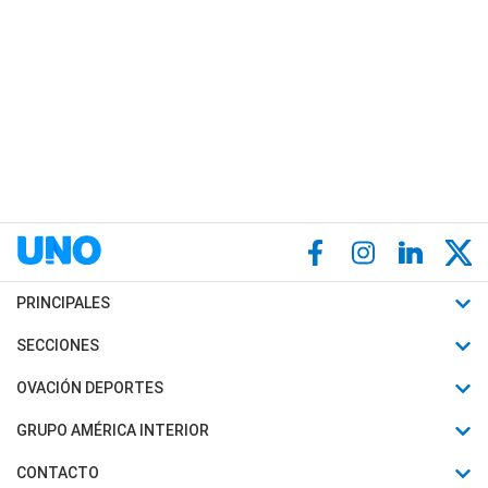
PRINCIPALES
Últimas Noticias
SECCIONES
Política
Horóscopo
OVACIÓN DEPORTES
Sociedad
Motores
Fútbol
GRUPO AMÉRICA INTERIOR
Policiales
Recetas
Mundial
Canal 7 en Vivo
CONTACTO
Judiciales